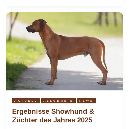
Ergebnisse
Showhund
&
Züchter
des
Jahres
2025
AKTUELL
ALLGEMEIN
NEWS
Ergebnisse Showhund &
Züchter des Jahres 2025