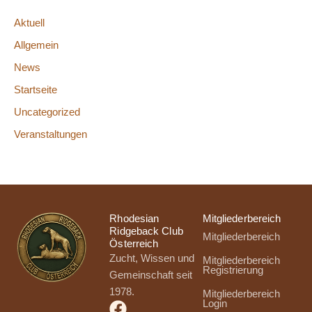
Aktuell
Allgemein
News
Startseite
Uncategorized
Veranstaltungen
Rhodesian
Mitgliederbereich
Ridgeback Club
Mitgliederbereich
Österreich
Zucht, Wissen und
Mitgliederbereich
Registrierung
Gemeinschaft seit
1978.
Mitgliederbereich
Login