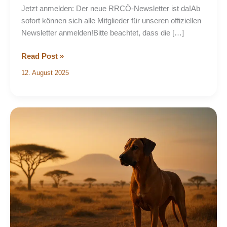
Jetzt anmelden: Der neue RRCÖ-Newsletter ist da!Ab
sofort können sich alle Mitglieder für unseren offiziellen
Newsletter anmelden!Bitte beachtet, dass die […]
Read Post »
12. August 2025
Mitteilung
an
die
RRCÖ-
Mitglieder