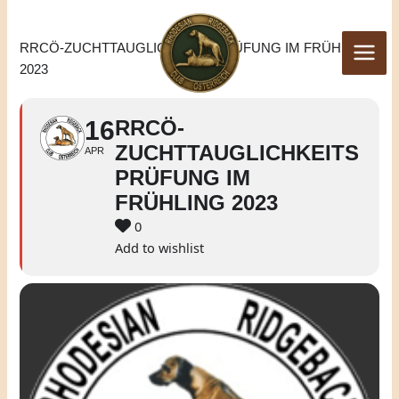
Zum
Inhalt
RRCÖ-ZUCHTTAUGLICHKEITSPRÜFUNG IM FRÜHLING
springen
2023
16
RRCÖ-
ZUCHTTAUGLICHKEITS
APR
PRÜFUNG IM
FRÜHLING 2023
0
Add to wishlist