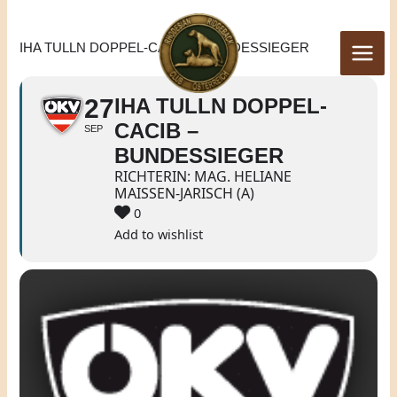
Zum
Inhalt
IHA TULLN DOPPEL-CACIB – BUNDESSIEGER
springen
27
IHA TULLN DOPPEL-
CACIB –
SEP
BUNDESSIEGER
RICHTERIN: MAG. HELIANE
MAISSEN-JARISCH (A)
0
Add to wishlist