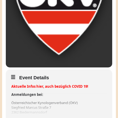
Event Details
Aktuelle Infos hier, auch bezüglich COVID 19!
Anmeldungen bei:
Österreichischer Kynologenverband (ÖKV)
Siegfried Marcus Straße 7
2362 Biedermannsdorf
Tel.: 43 2236 710 667; Fax: 43 2236 710 667 31