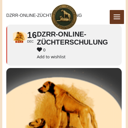
Zum
Inhalt
DZRR-ONLINE-ZÜCHTERSCHULUNG
springen
16
DZRR-ONLINE-
ZÜCHTERSCHULUNG
DEC
0
Add to wishlist