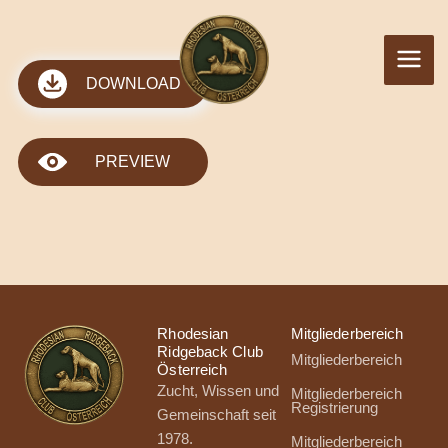
Zum
Inhalt
springen
DOWNLOAD
PREVIEW
Rhodesian
Mitgliederbereich
Ridgeback Club
Mitgliederbereich
Österreich
Zucht, Wissen und
Mitgliederbereich
Registrierung
Gemeinschaft seit
1978.
Mitgliederbereich