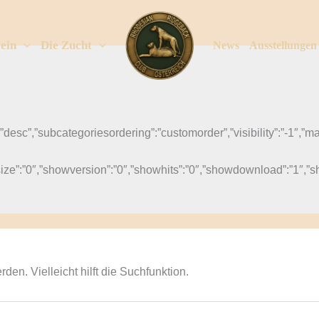
ein
Die Zucht
News
Ausstellungen
dir”:”desc”,”subcategoriesordering”:”customorder”,”visibility”:”-1
wsize”:”0″,”showversion”:”0″,”showhits”:”0″,”showdownload”:”1″,”
en. Vielleicht hilft die Suchfunktion.