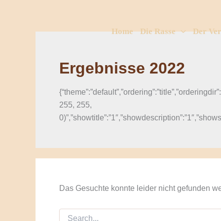
Suchen
Zum
nach:
Inhalt
Home
Die Rasse
Der Ver
springen
Ergebnisse 2022
{“theme”:”default”,”ordering”:”title”,”ordering
255, 255,
0)”,”showtitle”:”1″,”showdescription”:”1″,”sho
Das Gesuchte konnte leider nicht gefunden werd