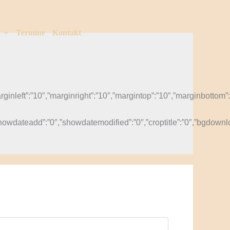
Termine
Kontakt
″,”marginleft”:”10″,”marginright”:”10″,”margintop”:”10″,”marginbo
showdateadd”:”0″,”showdatemodified”:”0″,”croptitle”:”0″,”bgdownl